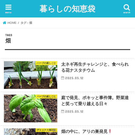
暮らしの知恵袋
menu
search
HOME
タグ : 畑
畑
ハーブの庭しごと
太ネギ再生チャレンジと、食べられ
る花ナスタチウム
2025.05.12
ハーブの庭しごと
庭で発見、ポキッと事件簿。野菜達
と笑って乗り越える日々
2025.05.12
デトックス畑日記
畑の中に、アリの巣発見