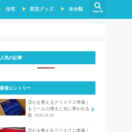
住宅
防災グッズ
未分類
search
人気の記事
新着エントリー
③心を整えるクリスマス準備｜
もう一人の博士と光に導かれる
夜
2025.12.25
②心を整えるクリスマス準備｜