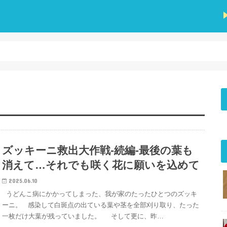
ズッキーニ救出大作戦-続編-最後の葉も
消えて…それでも咲く花に願いを込めて
2025.06.10
うどんこ病にかかってしまった、我が家のたったひとつのズッキ
ーニ。 感染して白斑点の出ている葉や茎を全部刈り取り、たった
一枚だけ大葉が残っていました。 そして更に、昨…