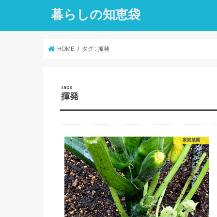
暮らしの知恵袋
HOME
タグ : 揮発
揮発
家庭菜園