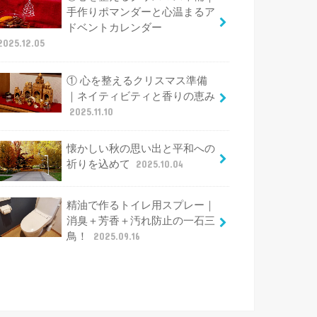
手作りポマンダーと心温まるア
ドベントカレンダー
2025.12.05
① 心を整えるクリスマス準備
｜ネイティビティと香りの恵み
2025.11.10
懐かしい秋の思い出と平和への
祈りを込めて
2025.10.04
精油で作るトイレ用スプレー｜
消臭＋芳香＋汚れ防止の一石三
鳥！
2025.09.16