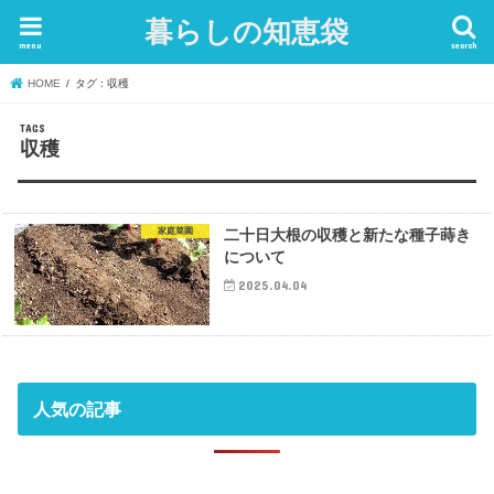
暮らしの知恵袋
menu
search
HOME
タグ : 収穫
収穫
家庭菜園
二十日大根の収穫と新たな種子蒔き
について
2025.04.04
人気の記事