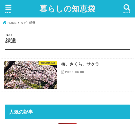
暮らしの知恵袋
menu
search
HOME
タグ : 緑道
緑道
季節の散歩道
桜、さくら、サクラ
2025.04.08
人気の記事